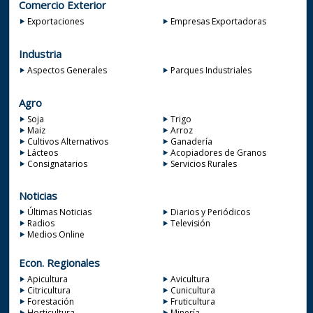
Comercio Exterior
Exportaciones
Empresas Exportadoras
Industria
Aspectos Generales
Parques Industriales
Agro
Soja
Trigo
Maiz
Arroz
Cultivos Alternativos
Ganadería
Lácteos
Acopiadores de Granos
Consignatarios
Servicios Rurales
Noticias
Últimas Noticias
Diarios y Periódicos
Radios
Televisión
Medios Online
Econ. Regionales
Apicultura
Avicultura
Citricultura
Cunicultura
Forestación
Fruticultura
Horticultura
Minería