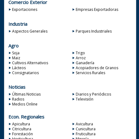
Comercio Exterior
Exportaciones
Empresas Exportadoras
Industria
Aspectos Generales
Parques Industriales
Agro
Soja
Trigo
Maiz
Arroz
Cultivos Alternativos
Ganadería
Lácteos
Acopiadores de Granos
Consignatarios
Servicios Rurales
Noticias
Últimas Noticias
Diarios y Periódicos
Radios
Televisión
Medios Online
Econ. Regionales
Apicultura
Avicultura
Citricultura
Cunicultura
Forestación
Fruticultura
Horticultura
Minería