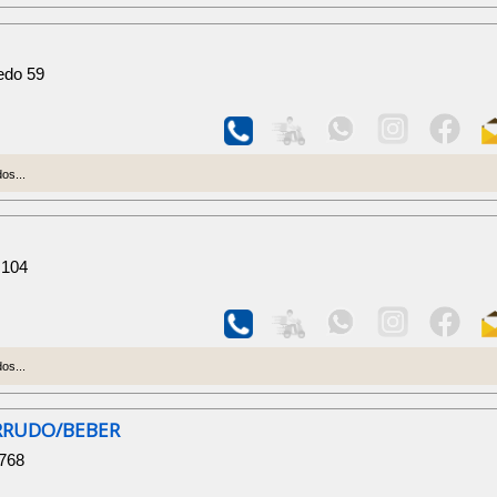
edo 59
os...
 104
os...
RRUDO/BEBER
 768