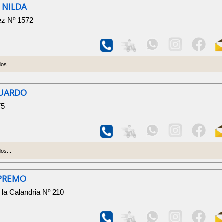
 NILDA
ez Nº 1572
os...
DUARDO
75
os...
PREMO
 la Calandria Nº 210