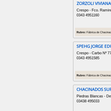
ZORZOLI VIVIANA
Crespo - Fco. Ramir
0343 4951160
Rubro:
Fábrica de Chacinad
SPEHG JORGE E
Crespo - Carbo Nº 7
0343 4951585
Rubro:
Fábrica de Chacinad
CHACINADOS SU
Piedras Blancas - De
03438 495033