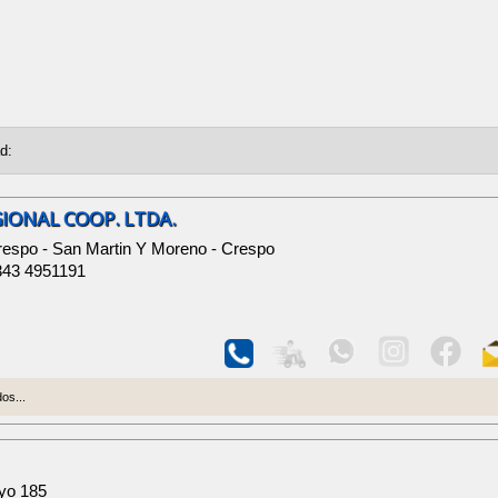
GIONAL COOP. LTDA.
respo - San Martin Y Moreno - Crespo
343 4951191
os...
yo 185