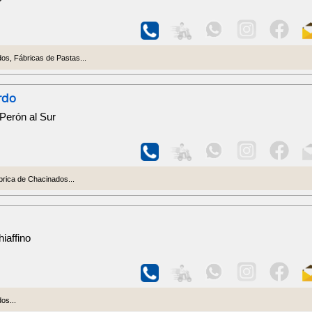
os, Fábricas de Pastas...
rdo
Perón al Sur
rica de Chacinados...
iaffino
os...