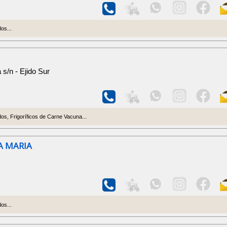
os...
s/n - Ejido Sur
s, Frigoríficos de Carne Vacuna...
 MARIA
os...