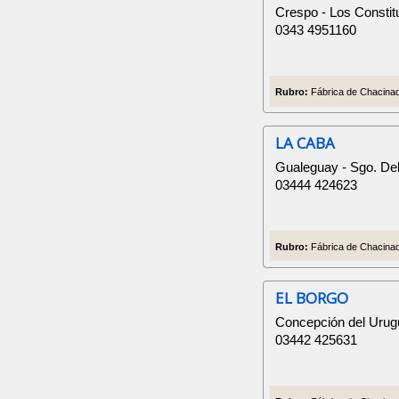
Crespo - Los Constit
0343 4951160
Rubro:
Fábrica de Chacinad
LA CABA
Gualeguay - Sgo. Del
03444 424623
Rubro:
Fábrica de Chacinad
EL BORGO
Concepción del Urug
03442 425631