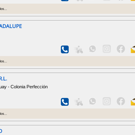
os...
ADALUPE
os...
.L.
ay - Colonia Perfección
os...
O