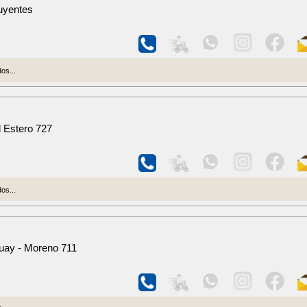
uyentes
os...
 Estero 727
os...
uay - Moreno 711