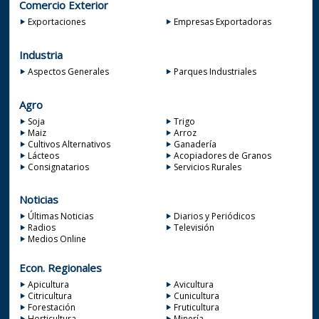
Comercio Exterior
Exportaciones
Empresas Exportadoras
Industria
Aspectos Generales
Parques Industriales
Agro
Soja
Trigo
Maiz
Arroz
Cultivos Alternativos
Ganadería
Lácteos
Acopiadores de Granos
Consignatarios
Servicios Rurales
Noticias
Últimas Noticias
Diarios y Periódicos
Radios
Televisión
Medios Online
Econ. Regionales
Apicultura
Avicultura
Citricultura
Cunicultura
Forestación
Fruticultura
Horticultura
Minería