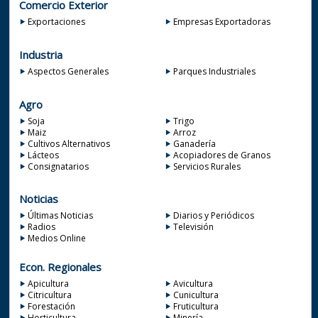
Comercio Exterior
Exportaciones
Empresas Exportadoras
Industria
Aspectos Generales
Parques Industriales
Agro
Soja
Trigo
Maiz
Arroz
Cultivos Alternativos
Ganadería
Lácteos
Acopiadores de Granos
Consignatarios
Servicios Rurales
Noticias
Últimas Noticias
Diarios y Periódicos
Radios
Televisión
Medios Online
Econ. Regionales
Apicultura
Avicultura
Citricultura
Cunicultura
Forestación
Fruticultura
Horticultura
Minería