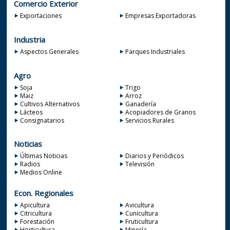
Comercio Exterior
Exportaciones
Empresas Exportadoras
Industria
Aspectos Generales
Parques Industriales
Agro
Soja
Trigo
Maiz
Arroz
Cultivos Alternativos
Ganadería
Lácteos
Acopiadores de Granos
Consignatarios
Servicios Rurales
Noticias
Últimas Noticias
Diarios y Periódicos
Radios
Televisión
Medios Online
Econ. Regionales
Apicultura
Avicultura
Citricultura
Cunicultura
Forestación
Fruticultura
Horticultura
Minería