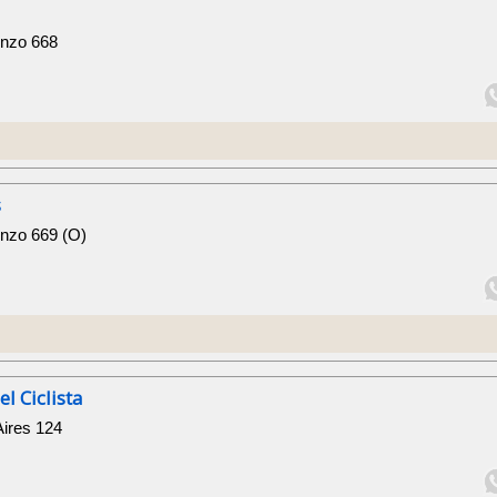
e
enzo 668
s
enzo 669 (O)
l Ciclista
Aires 124