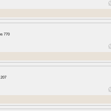
os 770
 207