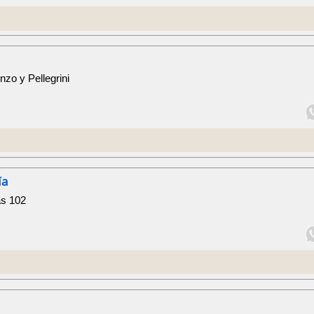
zo y Pellegrini
ía
as 102