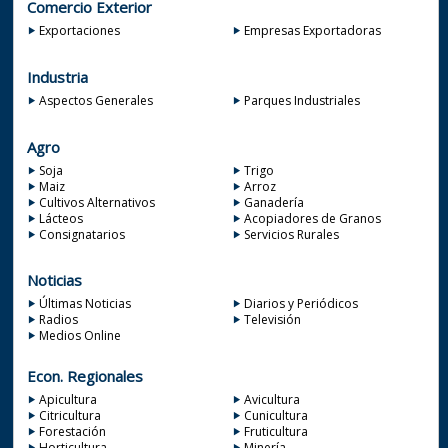
Comercio Exterior
Exportaciones
Empresas Exportadoras
Industria
Aspectos Generales
Parques Industriales
Agro
Soja
Trigo
Maiz
Arroz
Cultivos Alternativos
Ganadería
Lácteos
Acopiadores de Granos
Consignatarios
Servicios Rurales
Noticias
Últimas Noticias
Diarios y Periódicos
Radios
Televisión
Medios Online
Econ. Regionales
Apicultura
Avicultura
Citricultura
Cunicultura
Forestación
Fruticultura
Horticultura
Minería