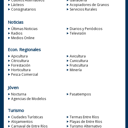
Cultivos Alternativos
Ganadería
Lácteos
Acopiadores de Granos
Consignatarios
Servicios Rurales
Noticias
Últimas Noticias
Diarios y Periódicos
Radios
Televisión
Medios Online
Econ. Regionales
Apicultura
Avicultura
Citricultura
Cunicultura
Forestación
Fruticultura
Horticultura
Minería
Pesca Comercial
Jóven
Nocturna
Pasatiempos
Agencias de Modelos
Turismo
Ciudades Turísticas
Termas Entre Ríos
Alojamientos
Playas de Entre Ríos
Carnaval de Entre Ríos
Turismo Alternativo