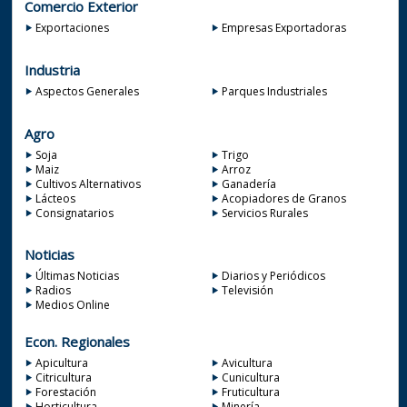
Comercio Exterior
Exportaciones
Empresas Exportadoras
Industria
Aspectos Generales
Parques Industriales
Agro
Soja
Trigo
Maiz
Arroz
Cultivos Alternativos
Ganadería
Lácteos
Acopiadores de Granos
Consignatarios
Servicios Rurales
Noticias
Últimas Noticias
Diarios y Periódicos
Radios
Televisión
Medios Online
Econ. Regionales
Apicultura
Avicultura
Citricultura
Cunicultura
Forestación
Fruticultura
Horticultura
Minería