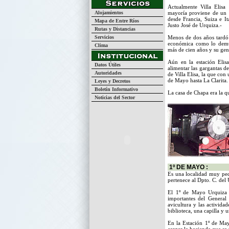
Actualmente Villa Elis
Alojamientos
mayoría proviene de un d
desde Francia, Suiza e It
Mapa de Entre Ríos
Justo José de Urquiza.-
Rutas y Distancias
Servicios
Menos de dos años tardó l
económica como lo demue
Clima
más de cien años y su gen
Aún en la estación Elis
Datos Útiles
alimentar las gargantas d
Autoridades
de Villa Elisa, la que co
de Mayo hasta La Clarita.
Leyes y Decretos
Boletín Informativo
La casa de Chapa era la qu
Noticias del Sector
1º DE MAYO :
Es una localidad muy pe
pertenece al Dpto. C. del
El 1º de Mayo Urquiza 
importantes del General 
avicultura y las activid
biblioteca, una capilla y
En la Estación 1º de May