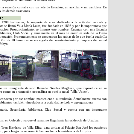
 transportaba con destino a Buenos Aires.
 la estación contaba con un jefe de Estación, un auxiliar y un cambista. En
 las demás estaciones.
 :
 1200 habitantes, la mayoría de ellos dedicado a la actividad avícola y
te se llamó Villa María Luisa, fue fundada en 1898 y por la importancia que
 estación Pronunciamiento, se impuso este nombre. Cuentan con una Escuela
iblioteca, Club Social y anualmente en el mes de enero es sede de la Fiesta
a estación Pronunciamiento se encuentran las ruinas de lo que fue la cuadrilla
ión de 10 hombres se encargaba del mantenimiento y limpieza del ramal
e Mayo.
 un inmigrante italiano llamado Nicolás Mugherli, que reproduce en su
ura como en orientación geográfica su pueblo natal “Villa Udine”.
 conocen por ese nombre, manteniendo su tradición. Actualmente cuenta con
itantes, también vinculados a la actividad avícola y agroganadera.
maria, Secundaria, biblioteca, Club Social y cuenta con un importante
m. en Colectivo ya que el ramal no llega hasta la residencia de Urquiza.
 Tren Histórico de Villa Elisa, para arribar al Palacio San José los pasajeros
o, para luego de recorrer 4 Km. arribar a la residencia de Urquiza.