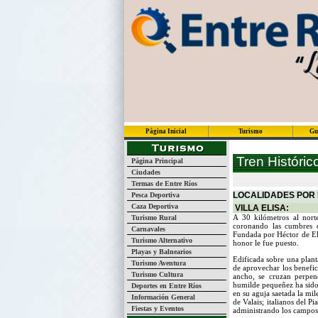
Página Inicial
Turismo
Gu
Tren Histórico
Página Principal
Ciudades
Termas de Entre Ríos
LOCALIDADES POR L
Pesca Deportiva
Caza Deportiva
VILLA ELISA:
A 30 kilómetros al nor
Turismo Rural
coronando las cumbres de
Carnavales
Fundada por Héctor de El
Turismo Alternativo
honor le fue puesto.
Playas y Balnearios
Edificada sobre una plant
Turismo Aventura
de aprovechar los benefic
Turismo Cultura
ancho, se cruzan perpend
humilde pequeñez ha sido
Deportes en Entre Ríos
en su aguja saetada la mil
Información General
de Valais; italianos del 
Fiestas y Eventos
administrando los campos