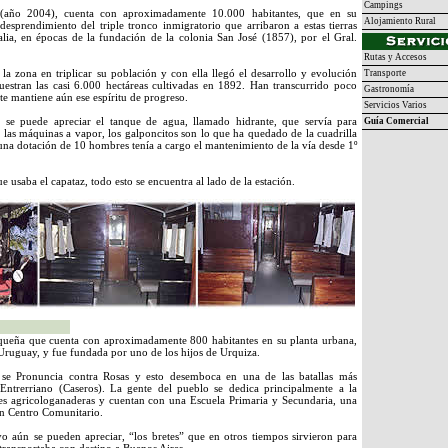
Campings
a (año 2004), cuenta con aproximadamente 10.000 habitantes, que en su
Alojamiento Rural
esprendimiento del triple tronco inmigratorio que arribaron a estas tierras
alia, en épocas de la fundación de la colonia San José (1857), por el Gral.
Rutas y Accesos
a zona en triplicar su población y con ella llegó el desarrollo y evolución
Transporte
stran las casi 6.000 hectáreas cultivadas en 1892. Han transcurrido poco
Gastronomía
te mantiene aún ese espíritu de progreso.
Servicios Varios
a se puede apreciar el tanque de agua, llamado hidrante, que servía para
Guía Comercial
e las máquinas a vapor, los galponcitos son lo que ha quedado de la cuadrilla
n una dotación de 10 hombres tenía a cargo el mantenimiento de la vía desde 1º
e usaba el capataz, todo esto se encuentra al lado de la estación.
queña que cuenta con aproximadamente 800 habitantes en su planta urbana,
 Uruguay, y fue fundada por uno de los hijos de Urquiza.
se Pronuncia contra Rosas y esto desemboca en una de las batallas más
Entrerriano (Caseros). La gente del pueblo se dedica principalmente a la
ades agricologanaderas y cuentan con una Escuela Primaria y Secundaria, una
 un Centro Comunitario.
o aún se pueden apreciar, “los bretes” que en otros tiempos sirvieron para