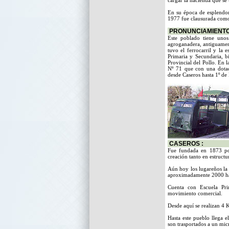
cargar la hacienda que se
En su época de esplendor
1977 fue clausurada como
PRONUNCIAMIENTO
Este poblado tiene unos
agroganadera, antiguamen
tuvo el ferrocarril y la
Primaria y Secundaria, b
Provincial del Pollo. En l
Nº 71 que con una dotac
desde Caseros hasta 1º d
CASEROS :
Fue fundada en 1873 por
creación tanto en estruct
Aún hoy los lugareños la
aproximadamente 2000 hab
Cuenta con Escuela Pri
movimiento comercial.
Desde aquí se realizan 4 K
Hasta este pueblo llega el
son trasportados a un micr