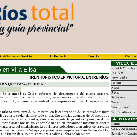
ía de Empresas y Servicios
La Provincia
Noticias
Ciudades
 en Villa Elisa
Inicial de Villa Elisa
La Ciudad
TREN TURISTICO EN VICTORIA, ENTRE RÍOS
Breve Reseña
Historia
AS QUE PASA EL TREN...
Fiestas
Playas
te de la ciudad de Colón, cabecera del departamento del mismo nombre,
 unas cuchillas de escasa altura, se encuentra la ciudad de Villa Elisa.
Excursiones
ia en 1890, su nombre recuerda el de su esposa doña Elisa Dickson, en cuyo
Termas
Tren Histórico
a urbana cuya traza de calles permiten la construcción de las casas de manera
Turismo Alternativo
ios de la luz solar durante todo el día. Dos amplias avenidas de 50 metros de
icularmente en el centro, donde se levanta la primitiva iglesia local. Su
 reemplazada por un nuevo templo que en su imponencia majestuosa ostenta
Hoteles
enaria cruz del cristianismo. Los primeros pobladores eran suizos de la región
Casas y Departament
Piamonte; franceses de Saboya y algunos vascos españoles. Don Héctor de Elia,
 que fueran de su padre, comienza a soñar su obra colonizadora.
Bungalows y Cabaña