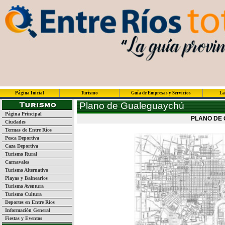
Página Inicial
Turismo
Guía de Empresas y Servicios
La
Plano de Gualeguaychú
Página Principal
PLANO DE
Ciudades
Termas de Entre Ríos
Pesca Deportiva
Caza Deportiva
Turismo Rural
Carnavales
Turismo Alternativo
Playas y Balnearios
Turismo Aventura
Turismo Cultura
Deportes en Entre Ríos
Información General
Fiestas y Eventos