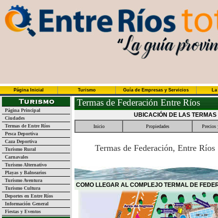
Página Inicial
Turismo
Guía de Empresas y Servicios
La
Termas de Federación Entre Ríos
Página Principal
UBICACIÓN DE LAS TERMAS
Ciudades
Termas de Entre Ríos
Inicio
Propiedades
Precios 
Pesca Deportiva
Caza Deportiva
Termas de Federación, Entre Ríos
Turismo Rural
Carnavales
Turismo Alternativo
Playas y Balnearios
Turismo Aventura
COMO LLEGAR AL COMPLEJO TERMAL DE FEDERA
Turismo Cultura
Deportes en Entre Ríos
Información General
Fiestas y Eventos