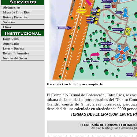
Alojamientos
Mapa de Entre Ríos
Rutas y Distancias
Servicios
Clima
Datos Útiles
Autoridades
Leyes y Decretos
Boletín Informativo
Noticias del Sector
Hacer click en la Foto para ampliarla
El Complejo Termal de Federación, Entre Ríos, se encu
urbana de la ciudad, a pocas cuadras del "Centro Comer
Grande, consta de 9 hectáreas forestadas, parqui
densidad de uso calculada en alrededor de 2000 person
TERMAS DE FEDERACIÓN, ENTRE RÍO
SECRETARÍA DE TURISMO FEDERACIÓN
Av. San Martín y Las Hortensias (C