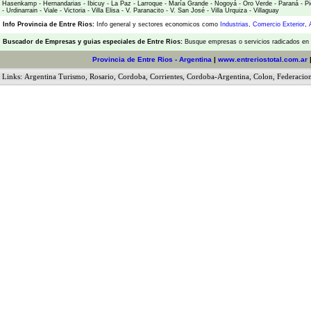
Hasenkamp
-
Hernandarias
-
Ibicuy
-
La Paz
-
Larroque
-
María Grande
-
Nogoyá
-
Oro Verde
-
Paraná
-
Pi
-
Urdinarrain
-
Viale
-
Victoria
-
Villa Elisa
-
V. Paranacito
-
V. San José
-
Villa Urquiza
-
Villaguay
Info Provincia de Entre Rios:
Info general y sectores economicos como
Industrias
,
Comercio Exterior
,
Buscador de Empresas
y
guias especiales de Entre Rios:
Busque empresas o servicios radicados en l
Provincia de Entre Rios - Argentina
|
www.entreriostotal.com.ar
Links:
Argentina Turismo
,
Rosario
,
Cordoba
,
Corrientes
,
Cordoba-Argentina
,
Colon
,
Federacio