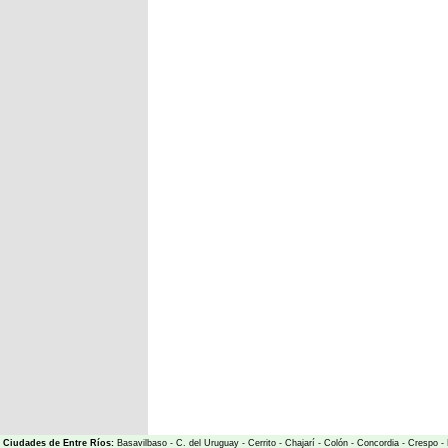
Ciudades de Entre Ríos:
Basavilbaso
-
C. del Uruguay
-
Cerrito
-
Chajarí
-
Colón
-
Concordia
-
Crespo
-