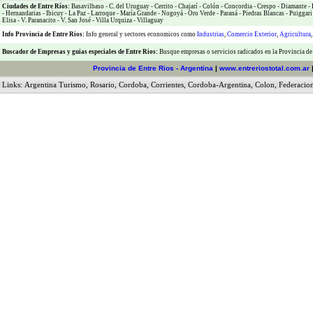
Ciudades de Entre Ríos:
Basavilbaso
-
C. del Uruguay
-
Cerrito
-
Chajarí
-
Colón
-
Concordia
-
Crespo
-
Diamante
-
-
Hernandarias
-
Ibicuy
-
La Paz
-
Larroque
-
María Grande
-
Nogoyá
-
Oro Verde
-
Paraná
-
Piedras Blancas
-
Puiggari
Elisa
-
V. Paranacito
-
V. San José
-
Villa Urquiza
-
Villaguay
Info Provincia de Entre Rios:
Info general y sectores economicos como
Industrias
,
Comercio Exterior
,
Agricultura
Buscador de Empresas
y
guias especiales de Entre Rios:
Busque empresas o servicios radicados en la Provincia de
Provincia de Entre Rios - Argentina
|
www.entreriostotal.com.ar
Links:
Argentina Turismo
,
Rosario
,
Cordoba
,
Corrientes
,
Cordoba-Argentina
,
Colon
,
Federacio