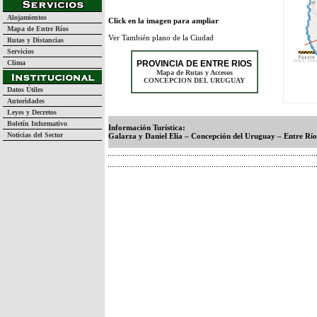
Alojamientos
Click en la imagen para ampliar
Mapa de Entre Ríos
Ver También plano de la Ciudad
Rutas y Distancias
Servicios
Clima
PROVINCIA DE ENTRE RIOS
Mapa de Rutas y Accesos
CONCEPCION DEL URUGUAY
Datos Útiles
Autoridades
Leyes y Decretos
Boletín Informativo
Información Turística:
Noticias del Sector
Galarza y Daniel Elía – Concepción del Uruguay – Entre Río