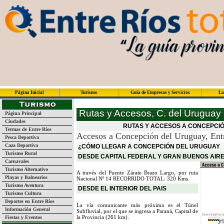
Página Inicial
Turismo
Guía de Empresas y Servicios
La
Rutas y Accesos, C. del Uruguay
Página Principal
Ciudades
RUTAS Y ACCESOS A CONCEPCIÓ
Termas de Entre Ríos
Accesos a Concepción del Uruguay, Entr
Pesca Deportiva
Caza Deportiva
¿CÓMO LLEGAR A CONCEPCIÓN DEL URUGUAY
Turismo Rural
DESDE CAPITAL FEDERAL Y GRAN BUENOS AIR
Carnavales
Turismo Alternativo
A través del Puente Zárate Brazo Largo, por ruta
Playas y Balnearios
Nacional Nº 14 RECORRIDO TOTAL: 320 Kms.
Turismo Aventura
DESDE EL INTERIOR DEL PAIS
Turismo Cultura
Deportes en Entre Ríos
La vía comunicante más próxima es el Túnel
Información General
Subfluvial, por el que se ingresa a Paraná, Capital de
la Provincia (261 km).
Fiestas y Eventos