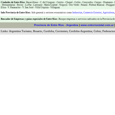
Ciudades de Entre Ríos:
Basavilbaso
-
C. del Uruguay
-
Cerrito
-
Chajarí
-
Colón
-
Concordia
-
Crespo
-
Diamante
-
-
Hernandarias
-
Ibicuy
-
La Paz
-
Larroque
-
María Grande
-
Nogoyá
-
Oro Verde
-
Paraná
-
Piedras Blancas
-
Puiggari
Elisa
-
V. Paranacito
-
V. San José
-
Villa Urquiza
-
Villaguay
Info Provincia de Entre Rios:
Info general y sectores economicos como
Industrias
,
Comercio Exterior
,
Agricultura
Buscador de Empresas
y
guias especiales de Entre Rios:
Busque empresas o servicios radicados en la Provincia de
Provincia de Entre Rios - Argentina
|
www.entreriostotal.com.ar
Links:
Argentina Turismo
,
Rosario
,
Cordoba
,
Corrientes
,
Cordoba-Argentina
,
Colon
,
Federacio