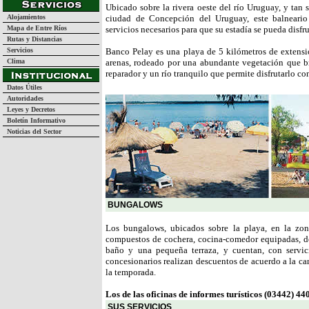
Ubicado sobre la rivera oeste del río Uruguay, y tan 
Alojamientos
ciudad de Concepción del Uruguay, este balneario 
Mapa de Entre Ríos
servicios necesarios para que su estadía se pueda disfru
Rutas y Distancias
Servicios
Banco Pelay es una playa de 5 kilómetros de extensi
Clima
arenas, rodeado por una abundante vegetación que b
reparador y un río tranquilo que permite disfrutarlo co
Datos Útiles
Autoridades
Leyes y Decretos
Boletín Informativo
Noticias del Sector
BUNGALOWS
Los bungalows, ubicados sobre la playa, en la zona
compuestos de cochera, cocina-comedor equipadas, d
baño y una pequeña terraza, y cuentan, con servici
concesionarios realizan descuentos de acuerdo a la ca
la temporada.
Los de las oficinas de informes turísticos (03442) 4
SUS SERVICIOS