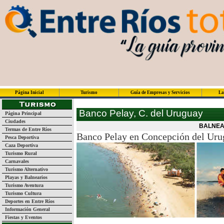
Página Inicial
Turismo
Guía de Empresas y Servicios
La
Banco Pelay, C. del Uruguay
Página Principal
Ciudades
BALNEA
Termas de Entre Ríos
Banco Pelay en Concepción del Urug
Pesca Deportiva
Caza Deportiva
Turismo Rural
Carnavales
Turismo Alternativo
Playas y Balnearios
Turismo Aventura
Turismo Cultura
Deportes en Entre Ríos
Información General
Fiestas y Eventos