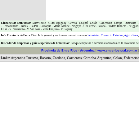
Ciudades de Entre Ríos:
Basavilbaso
-
C. del Uruguay
-
Cerrito
-
Chajarí
-
Colón
-
Concordia
-
Crespo
-
Diamante
-
-
Hernandarias
-
Ibicuy
-
La Paz
-
Larroque
-
María Grande
-
Nogoyá
-
Oro Verde
-
Paraná
-
Piedras Blancas
-
Puiggari
Elisa
-
V. Paranacito
-
V. San José
-
Villa Urquiza
-
Villaguay
Info Provincia de Entre Rios:
Info general y sectores economicos como
Industrias
,
Comercio Exterior
,
Agricultura
Buscador de Empresas
y
guias especiales de Entre Rios:
Busque empresas o servicios radicados en la Provincia de
Provincia de Entre Rios - Argentina
|
www.entreriostotal.com.ar
Links:
Argentina Turismo
,
Rosario
,
Cordoba
,
Corrientes
,
Cordoba-Argentina
,
Colon
,
Federacio