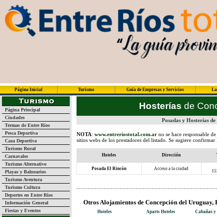
Página Inicial
Turismo
Guía de Empresas y Servicios
La
Hosterías
de Conc
Página Principal
Ciudades
Posadas y Hosterías de
Termas de Entre Ríos
Pesca Deportiva
NOTA
:
www.entreriostotal.com.ar
no se hace responsable de 
sitios webs de los prestadores del listado. Se sugiere confirmar
Caza Deportiva
Turismo Rural
Hoteles
Dirección
Carnavales
Turismo Alternativo
Posada El Rincón
Acceso a la ciudad
15
Playas y Balnearios
Turismo Aventura
Turismo Cultura
Deportes en Entre Ríos
Otros Alojamientos de Concepción del Uruguay, 
Información General
Fiestas y Eventos
Hoteles
Aparts Hoteles
Cabañas y