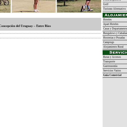
Golf
Turismo Alternativo
Hoteles
Apart Hoteles
 Concepción del Uruguay – Entre Ríos
Casas y Departament
Bungalows y Cabaña
Hosterias y Posadas
Campings
Alojamiento Rural
Rutas y Accesos
Transporte
Gastronomía
Servicios Varios
Guía Comercial