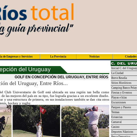
ía de Empresas y Servicios
La Provincia
Noticias
Ciudades
epción del Uruguay
Inicial C. del Urugua
La Ciudad
GOLF EN CONCEPCIÓN DEL URUGUAY, ENTRE RÍOS
Breve Reseña
ión del Uruguay, Entre Ríos...
Sitios Históricos
Camping Banco Pelay
l Club Universitario de Golf está ubicada en una región tan bella como
Fiestas y Eventos
de las mejores del país en su tipo, fue lograda gracias a un excelente diseño.
Playas e Islas
r y una estructura de primera, en sus instalaciones también se dan cita otros
Excursiones
 tenis, hockey y rugby.
Parques y Paseos
Termas
Estancias
Carnaval
Casino
Deportes Náuticos
Pesca Deportiva