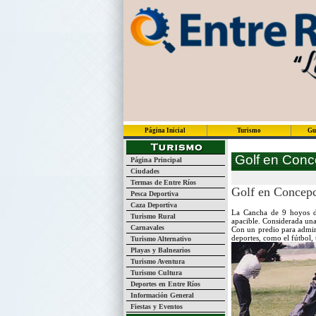
Página Inicial
Turismo
Gu
Golf en Conc
Página Principal
Ciudades
Termas de Entre Ríos
Golf en Concepc
Pesca Deportiva
Caza Deportiva
La Cancha de 9 hoyos de
Turismo Rural
apacible. Considerada una 
Carnavales
Con un predio para admira
deportes, como el fútbol,
Turismo Alternativo
Playas y Balnearios
Turismo Aventura
Turismo Cultura
Deportes en Entre Ríos
Información General
Fiestas y Eventos