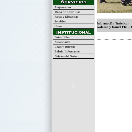
Alojamientos
Mapa de Entre Ríos
Rutas y Distancias
Servicios
Información Turística:
Clima
Galarza y Daniel Elía –
Datos Útiles
Autoridades
Leyes y Decretos
Boletín Informativo
Noticias del Sector