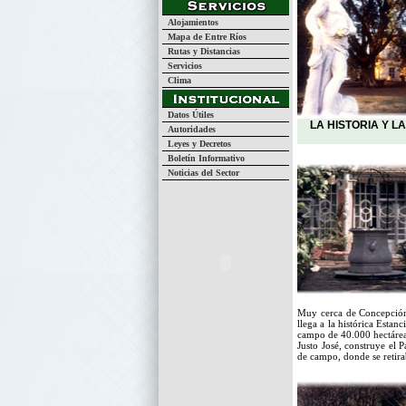
Alojamientos
Mapa de Entre Ríos
Rutas y Distancias
Servicios
Clima
Datos Útiles
LA HISTORIA Y 
Autoridades
Leyes y Decretos
Boletín Informativo
Noticias del Sector
Muy cerca de Concepción 
llega a la histórica Estan
campo de 40.000 hectárea
Justo José, construye el 
de campo, donde se retira