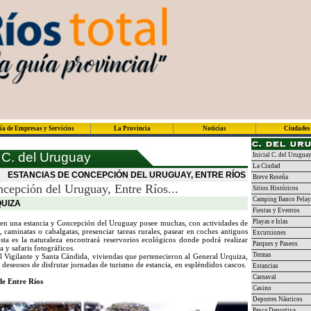
ía de Empresas y Servicios
La Provincia
Noticias
Ciudades
 C. del Uruguay
Inicial C. del Urugua
La Ciudad
ESTANCIAS DE CONCEPCIÓN DEL URUGUAY, ENTRE RÍOS
Breve Reseña
ncepción del Uruguay, Entre Ríos...
Sitios Históricos
Camping Banco Pelay
UIZA
Fiestas y Eventos
Playas e Islas
 en una estancia y Concepción del Uruguay posee muchas, con actividades de
, caminatas o cabalgatas, presenciar tareas rurales, pasear en coches antiguos
Excursiones
sta es la naturaleza encontrará reservorios ecológicos donde podrá realizar
Parques y Paseos
a y safaris fotográficos.
Termas
El Vigilante y Santa Cándida, viviendas que pertenecieron al General Urquiza,
 deseosos de disfrutar jornadas de turismo de estancia, en espléndidos cascos.
Estancias
Carnaval
de Entre Ríos
Casino
Deportes Náuticos
Pesca Deportiva