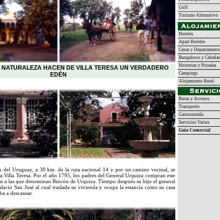
Golf
Turismo Alternativo
Hoteles
Apart Hoteles
Casas y Departament
Bungalows y Cabaña
Hosterias y Posadas
LA NATURALEZA HACEN DE VILLA TERESA UN VERDADERO
Campings
EDÉN
Alojamiento Rural
Rutas y Accesos
Transporte
Gastronomía
Servicios Varios
Guía Comercial
del Uruguay, a 30 km. de la ruta nacional 14 y por un camino vecinal, se
cia Villa Teresa. Por el año 1795, los padres del General Urquiza compran este
s a las que denominan Rincón de Urquiza. Tiempo después su hijo el general
Palacio San José al cual traslada su vivienda y ocupa la estancia como su casa
ba a descansar.