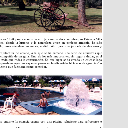
te en 1870 pasa a manos de su hija, cambiando el nombre por Estancia Villa
asco, donde la historia y la naturaleza viven en perfecta armonía, ha sido
do, convirtiéndose en un espléndido sitio para una jornada de descanso y
rquitectura de antaño, a la que se ha sumado una serie de atractivos que
 compañía de un guía. Uno de los más importantes, sin lugar a dudas, es el
izado que rodea la construcción. En este lugar se ha creado un extenso lago
se puede navegar en kayacs o pasear en las divertidas bicicletas de agua. A sólo
uincho que funciona como comedor.
u encanto la estancia cuenta con una piscina reluciente para refrescarse o