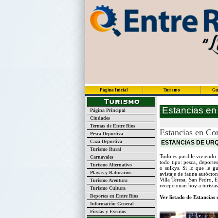
Página Inicial
Turismo
Gu
Estancias en
Página Principal
Ciudades
Termas de Entre Ríos
Estancias en Co
Pesca Deportiva
Caza Deportiva
ESTANCIAS DE URQ
Turismo Rural
Todo es posible viviendo
Carnavales
todo tipo: pesca, deportes
Turismo Alternativo
o sulkys. Si lo que le gu
Playas y Balnearios
avistaje de fauna autócton
Villa Teresa, San Pedro, 
Turismo Aventura
recepcionan hoy a turistas
Turismo Cultura
Deportes en Entre Ríos
Ver listado de Estancias 
Información General
Fiestas y Eventos