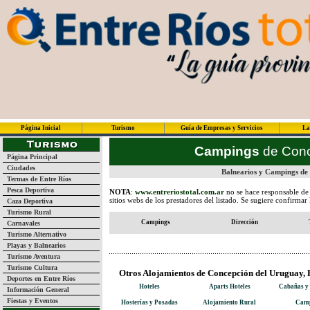
Página Inicial
Turismo
Guía de Empresas y Servicios
La
Campings
de Conc
Página Principal
Ciudades
Balnearios y Campings de
Termas de Entre Ríos
Pesca Deportiva
NOTA
:
www.entreriostotal.com.ar
no se hace responsable de 
sitios webs de los prestadores del listado. Se sugiere confirmar
Caza Deportiva
Turismo Rural
Campings
Dirección
Carnavales
Turismo Alternativo
Playas y Balnearios
Turismo Aventura
Turismo Cultura
Otros Alojamientos de Concepción del Uruguay, 
Deportes en Entre Ríos
Hoteles
Aparts Hoteles
Cabañas y
Información General
Fiestas y Eventos
Hosterías y Posadas
Alojamiento Rural
Camp