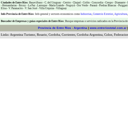
Ciudades de Entre Ríos:
Basavilbaso
-
C. del Uruguay
-
Cerrito
-
Chajarí
-
Colón
-
Concordia
-
Crespo
-
Diamante
-
-
Hernandarias
-
Ibicuy
-
La Paz
-
Larroque
-
María Grande
-
Nogoyá
-
Oro Verde
-
Paraná
-
Piedras Blancas
-
Puiggari
Elisa
-
V. Paranacito
-
V. San José
-
Villa Urquiza
-
Villaguay
Info Provincia de Entre Rios:
Info general y sectores economicos como
Industrias
,
Comercio Exterior
,
Agricultura
Buscador de Empresas
y
guias especiales de Entre Rios:
Busque empresas o servicios radicados en la Provincia de
Provincia de Entre Rios - Argentina
|
www.entreriostotal.com.ar
Links:
Argentina Turismo
,
Rosario
,
Cordoba
,
Corrientes
,
Cordoba-Argentina
,
Colon
,
Federacio