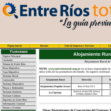
Página Inicial
Turismo
Guía de Empresas y Servicios
La
Alojamiento Rur
Página Principal
Ciudades
Alojamiento Rural de
Termas de Entre Ríos
Pesca Deportiva
NOTA
:
www.entreriostotal.com.ar
no se hace responsable de 
sitios webs de los prestadores del listado. Se sugiere confirmar
Caza Deportiva
Turismo Rural
Carnavales
Alojamiento Rural
Dirección
Te
Turismo Alternativo
(
Alojamientos Pequeño Arroyo
Ruta 14 Km.131.5
Playas y Balnearios
6
Autovía 14 km 136, Arroyo
(
Turismo Aventura
La Cipriana
Colman, bajada a 1km
6
Turismo Cultura
Deportes en Entre Ríos
Información General
Fiestas y Eventos
Otros Alojamientos de Concepción del Uruguay, 