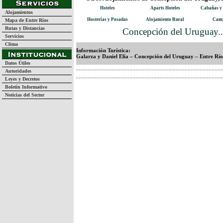
Hoteles
Aparts Hoteles
Cabañas y
Alojamientos
Hosterías y Posadas
Alojamiento Rural
Camp
Mapa de Entre Ríos
Rutas y Distancias
Concepción del Uruguay..
Servicios
Clima
Información Turística:
Galarza y Daniel Elía – Concepción del Uruguay – Entre Río
Datos Útiles
Autoridades
Leyes y Decretos
Boletín Informativo
Noticias del Sector