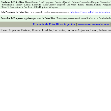
Ciudades de Entre Ríos:
Basavilbaso
-
C. del Uruguay
-
Cerrito
-
Chajarí
-
Colón
-
Concordia
-
Crespo
-
Diamante
-
-
Hernandarias
-
Ibicuy
-
La Paz
-
Larroque
-
María Grande
-
Nogoyá
-
Oro Verde
-
Paraná
-
Piedras Blancas
-
Puiggari
Elisa
-
V. Paranacito
-
V. San José
-
Villa Urquiza
-
Villaguay
Info Provincia de Entre Rios:
Info general y sectores economicos como
Industrias
,
Comercio Exterior
,
Agricultura
Buscador de Empresas
y
guias especiales de Entre Rios:
Busque empresas o servicios radicados en la Provincia de
Provincia de Entre Rios - Argentina
|
www.entreriostotal.com.ar
Links:
Argentina Turismo
,
Rosario
,
Cordoba
,
Corrientes
,
Cordoba-Argentina
,
Colon
,
Federacio