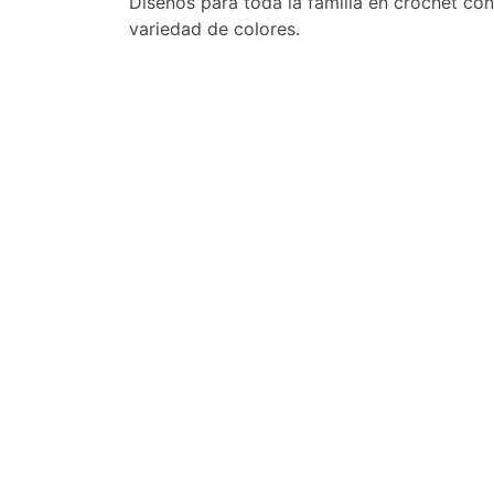
Diseños para toda la familia en crochet co
variedad de colores.