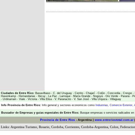
Ciudades de Entre Ríos:
Basavilbaso
-
C. del Uruguay
-
Cerrito
-
Chajarí
-
Colón
-
Concordia
-
Crespo
-
Hasenkamp
-
Hernandarias
-
Ibicuy
-
La Paz
-
Larroque
-
María Grande
-
Nogoyá
-
Oro Verde
-
Paraná
-
Pi
-
Urdinarrain
-
Viale
-
Victoria
-
Villa Elisa
-
V. Paranacito
-
V. San José
-
Villa Urquiza
-
Villaguay
Info Provincia de Entre Rios:
Info general y sectores economicos como
Industrias
,
Comercio Exterior
,
Buscador de Empresas
y
guias especiales de Entre Rios:
Busque empresas o servicios radicados en l
Provincia de Entre Rios
- Argentina |
www.entreriostotal.com.ar
Links:
Argentina Turismo
,
Rosario
,
Cordoba
,
Corrientes
,
Cordoba-Argentina
,
Colon
,
Federacio