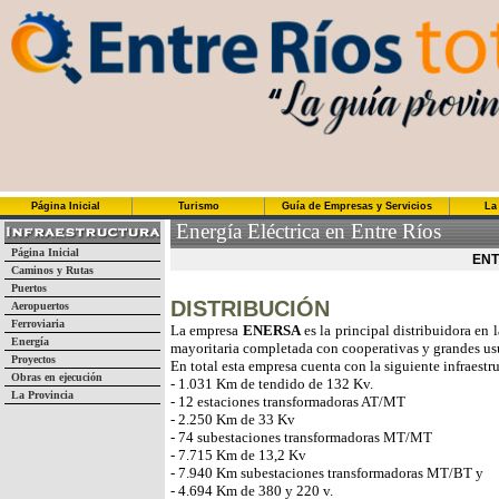
Página Inicial
Turismo
Guía de Empresas y Servicios
La
Energía Eléctrica en Entre Ríos
Página Inicial
ENT
Caminos y Rutas
Puertos
DISTRIBUCIÓN
Aeropuertos
Ferroviaria
La empresa
ENERSA
es la principal distribuidora en 
Energía
mayoritaria completada con cooperativas y grandes us
Proyectos
En total esta empresa cuenta con la siguiente infraestru
Obras en ejecución
- 1.031 Km de tendido de 132 Kv.
La Provincia
- 12 estaciones transformadoras AT/MT
- 2.250 Km de 33 Kv
- 74 subestaciones transformadoras MT/MT
- 7.715 Km de 13,2 Kv
- 7.940 Km subestaciones transformadoras MT/BT y
- 4.694 Km de 380 y 220 v.