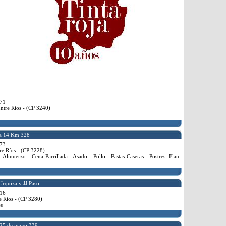
71
ntre Ríos - (CP 3240)
a 14 Km 328
73
re Ríos - (CP 3228)
Almuerzo - Cena Parrillada - Asado - Pollo - Pastas Caseras - Postres: Flan
Urquiza y JJ Paso
16
e Ríos - (CP 3280)
s
25 de mayo 339