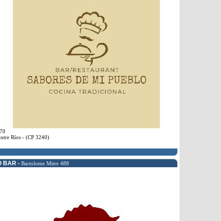
70
ntre Ríos - (CP 3240)
O BAR -
Bartolome Mitre 488