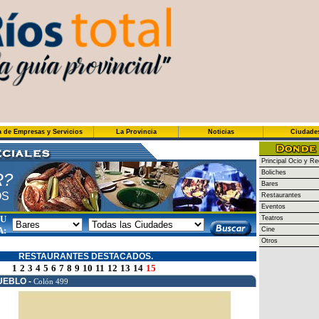
a de Empresas y Servicios
La Provincia
Noticias
Ciudade
Principal Ocio y Re
Boliches
R?
Bares
OS
Restaurantes
Eventos
SU
Teatros
A:
Cine
Otros
RESTAURANTES DESTACADOS.
1
2
3
4
5
6
7
8
9
10
11
12
13
14
15
UEBLO -
Colón 499