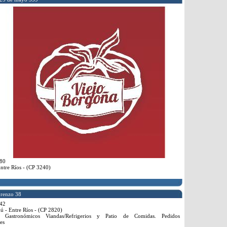
80
ntre Ríos - (CP 3240)
renzo 38
42
 - Entre Ríos - (CP 2820)
 Gastronómicos Viandas/Refrigerios y Patio de Comidas. Pedidos
es