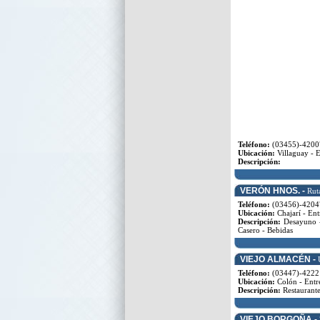
Teléfono:
(03455)-4200
Ubicación:
Villaguay - E
Descripción:
VERÓN HNOS. -
Rut
Teléfono:
(03456)-4204
Ubicación:
Chajarí - Ent
Descripción:
Desayuno - 
Casero - Bebidas
VIEJO ALMACÉN -
Teléfono:
(03447)-4222
Ubicación:
Colón - Entr
Descripción:
Restaurante
VIEJO BORGOÑA -