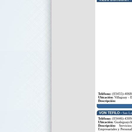
Teléfono:
(03455)-4068
Ubicación:
Villaguay - E
Descripción:
VON TEFILO -
San Lo
Teléfono:
(03446)-4309
Ubicación:
Gualeguaychú
Descripción:
Servicios
Empresariales y Personal