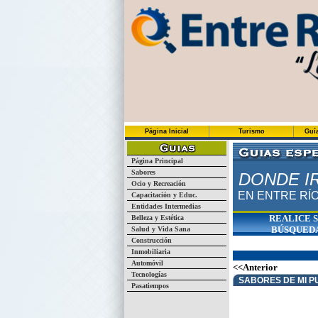
Página Inicial
Turismo
Guí
Página Principal
Sabores
DONDE I
Ocio y Recreación
EN ENTRE RÍ
Capacitación y Educ.
Entidades Intermedias
REALICE 
Belleza y Estética
BÚSQUED
Salud y Vida Sana
Construcción
Inmobiliaria
Automóvil
<<Anterior
Tecnologías
SABORES DE MI P
Pasatiempos