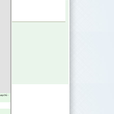
uaychú
-