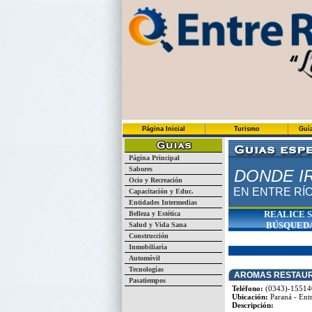
Página Inicial
Turismo
Guí
Página Principal
Sabores
DONDE I
Ocio y Recreación
EN ENTRE RÍ
Capacitación y Educ.
Entidades Intermedias
REALICE 
Belleza y Estética
BÚSQUED
Salud y Vida Sana
Construcción
Inmobiliaria
Automóvil
Tecnologías
AROMAS RESTAUR
Pasatiempos
Teléfono:
(0343)-15514
Ubicación:
Paraná - Entr
Descripción: