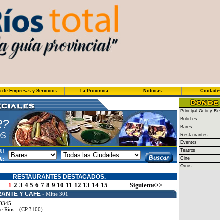
a de Empresas y Servicios
La Provincia
Noticias
Ciudade
Principal Ocio y Re
Boliches
R?
Bares
OS
Restaurantes
Eventos
SU
Teatros
A:
Cine
Otros
RESTAURANTES DESTACADOS.
1
2
3
4
5
6
7
8
9
10
11
12
13
14
15
Siguiente>>
ANTE Y CAFE -
Mitre 301
0345
e Ríos - (CP 3100)