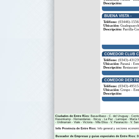
Descripción:
BUENA VISTA -
Teléfono:
(03446)-1556
Ubicación:
Gualeguaychú
Descripción:
Parrilla-Co
COMEDOR CLUB C
Teléfono:
(0343)-43123
Ubicación:
Paraná - Entr
Descripción:
Restaurant 
COMEDOR DER FRI
Teléfono:
(0343)-49515
Ubicación:
Crespo - Ent
Descripción:
Ciudades de Entre Ríos:
Basavilbaso
-
C. del Uruguay
-
Cerrit
Hasenkamp
-
Hernandarias
-
Ibicuy
-
La Paz
-
Larroque
-
María 
-
Urdinarrain
-
Viale
-
Victoria
-
Villa Elisa
-
V. Paranacito
-
V. San
Info Provincia de Entre Rios:
Info general y sectores econo
Buscador de Empresas
y
guias especiales de Entre Rios:
B