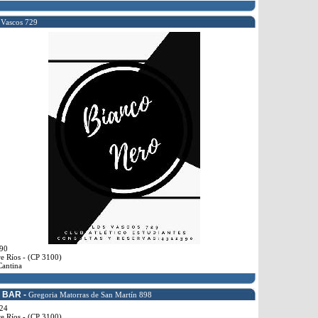
 Vascos 729
90
e Ríos - (CP 3100)
Cantina
 BAR -
Gregoria Matorras de San Martín 898
24
e Ríos - (CP 3100)