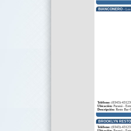
BIANCONERO -
Los
Teléfono:
(0343)-43123
Ubicación:
Paraná - Entr
Descripción:
Resto Bar-
BROOKLYN RESTO
Teléfono:
(0343)-43123
Ubicación:
Paraná - Entr