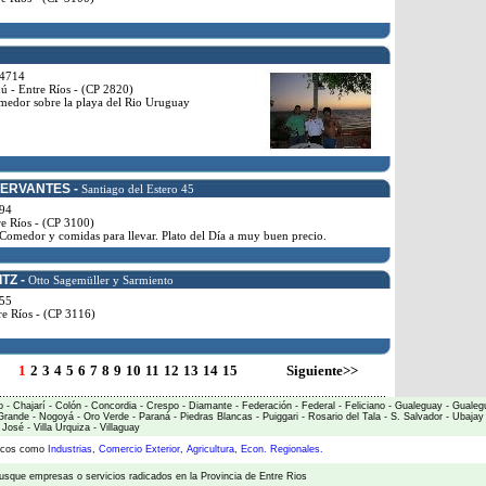
4714
 - Entre Ríos - (CP 2820)
medor sobre la playa del Rio Uruguay
ERVANTES -
Santiago del Estero 45
94
e Ríos - (CP 3100)
Comedor y comidas para llevar. Plato del Día a muy buen precio.
TZ -
Otto Sagemüller y Sarmiento
55
re Ríos - (CP 3116)
1
2
3
4
5
6
7
8
9
10
11
12
13
14
15
Siguiente>>
o
-
Chajarí
-
Colón
-
Concordia
-
Crespo
-
Diamante
-
Federación
-
Federal
-
Feliciano
-
Gualeguay
-
Gualeg
Grande
-
Nogoyá
-
Oro Verde
-
Paraná
-
Piedras Blancas
-
Puiggari
-
Rosario del Tala
-
S. Salvador
-
Ubajay
 José
-
Villa Urquiza
-
Villaguay
micos como
Industrias
,
Comercio Exterior
,
Agricultura
,
Econ. Regionales.
usque empresas o servicios radicados en la Provincia de Entre Rios