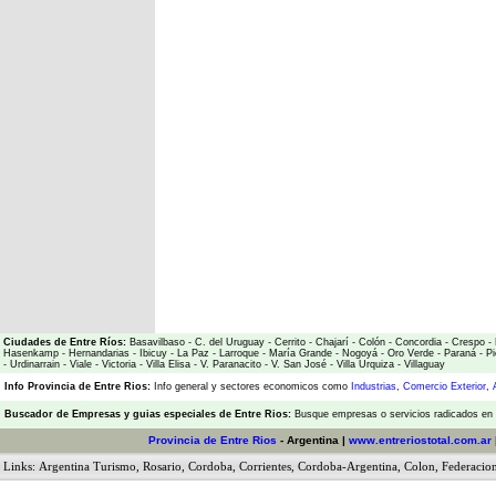
Ciudades de Entre Ríos:
Basavilbaso
-
C. del Uruguay
-
Cerrito
-
Chajarí
-
Colón
-
Concordia
-
Crespo
-
Hasenkamp
-
Hernandarias
-
Ibicuy
-
La Paz
-
Larroque
-
María Grande
-
Nogoyá
-
Oro Verde
-
Paraná
-
Pi
-
Urdinarrain
-
Viale
-
Victoria
-
Villa Elisa
-
V. Paranacito
-
V. San José
-
Villa Urquiza
-
Villaguay
Info Provincia de Entre Rios:
Info general y sectores economicos como
Industrias
,
Comercio Exterior
,
Buscador de Empresas
y
guias especiales de Entre Rios:
Busque empresas o servicios radicados en l
Provincia de Entre Rios
- Argentina |
www.entreriostotal.com.ar
Links:
Argentina Turismo
,
Rosario
,
Cordoba
,
Corrientes
,
Cordoba-Argentina
,
Colon
,
Federacio