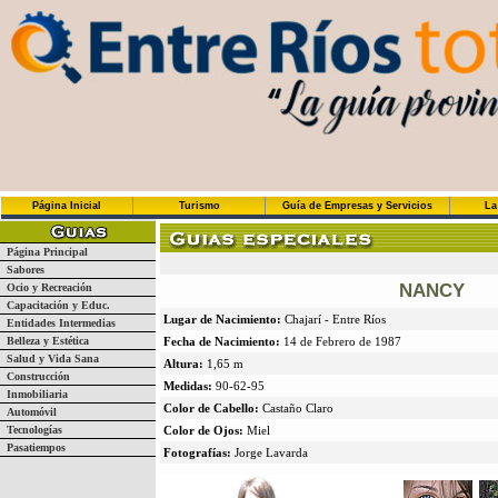
Página Inicial
Turismo
Guía de Empresas y Servicios
La
Página Principal
Sabores
NANCY
Ocio y Recreación
Capacitación y Educ.
Lugar de Nacimiento:
Chajarí - Entre Ríos
Entidades Intermedias
Belleza y Estética
Fecha de Nacimiento:
14 de Febrero de 1987
Salud y Vida Sana
Altura:
1,65 m
Construcción
Medidas:
90-62-95
Inmobiliaria
Color de Cabello:
Castaño Claro
Automóvil
Tecnologías
Color de Ojos:
Miel
Pasatiempos
Fotografías:
Jorge Lavarda