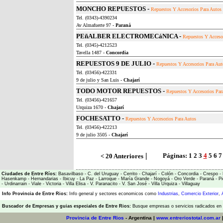
MONCHO REPUESTOS -
Repuestos Y Accesorios Para Autos
Tel. (0343)-4390234
Av Almafuerte 97 -
Paraná
PEñALBER ELECTROMECáNICA -
Repuestos Y Acceso
Tel. (0345)-4212523
Tavella 1487 -
Concordia
REPUESTOS 9 DE JULIO -
Repuestos Y Accesorios Para Aut
Tel. (03456)-422331
9 de julio y San Luis -
Chajarí
TODO MOTOR REPUESTOS -
Repuestos Y Accesorios Par
Tel. (03456)-421657
Urquiza 1670 -
Chajarí
FOCHESATTO -
Repuestos Y Accesorios Para Autos
Tel. (03456)-422213
9 de julio 3505 -
Chajarí
|
Páginas:
1
2
3
4
5
6
7
< 20 Anteriores
Ciudades de Entre Ríos:
Basavilbaso
-
C. del Uruguay
-
Cerrito
-
Chajarí
-
Colón
-
Concordia
-
Crespo
-
Hasenkamp
-
Hernandarias
-
Ibicuy
-
La Paz
-
Larroque
-
María Grande
-
Nogoyá
-
Oro Verde
-
Paraná
-
Pi
-
Urdinarrain
-
Viale
-
Victoria
-
Villa Elisa
-
V. Paranacito
-
V. San José
-
Villa Urquiza
-
Villaguay
Info Provincia de Entre Rios:
Info general y sectores economicos como
Industrias
,
Comercio Exterior
,
Buscador de Empresas
y
guias especiales de Entre Rios:
Busque empresas o servicios radicados en l
Provincia de Entre Rios
- Argentina |
www.entreriostotal.com.ar