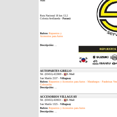
Mail
Ruta Nacional 18 km 13,5
Colonia Avellaneda -
Paraná
Rubro:
Repuestos y
Accesorios para Autos
Descripción:
...
AUTOPARTES GRILLO
Tel. (03455)-422809
-
E-Mail
San Martín 2537 -
Villaguay
Rubro:
Repuestos y Accesorios para Autos - Matafuegos - Parabrisas Ven
Colocación
Descripción:
...
ACCESORIOS VILLAGUAY
Tel. (03455)-420021
-
E-Mail
San Martín 1325 -
Villaguay
Rubro:
Repuestos y Accesorios para Autos
Descripción:
...