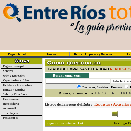
Página Inicial
Turismo
Guía de Empresas y Servicios
La
Página Principal
LISTADO DE EMPRESAS DEL RUBRO
REPUESTOS
Sabores
Buscar empresas
Ocio y Recreación
Capacitación y Educ.
Entidades Intermedias
Productos, Servicios o Empresa
Belleza y Estética
Rubros que comienzan con:
A
B
C
D
E
F
G
H
I
J
K
L
Salud y Vida Sana
Construcción
Inmobiliaria
Listado de Empresas del Rubro:
Repuestos y Accesorios 
Automóvil
Tecnologías
Pasatiempos
Empresas Encontradas:
153
Restringir 