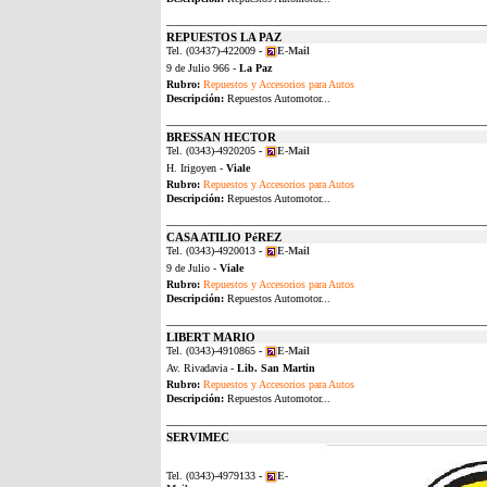
REPUESTOS LA PAZ
Tel. (03437)-422009
-
E-Mail
9 de Julio 966 -
La Paz
Rubro:
Repuestos y Accesorios para Autos
Descripción:
Repuestos Automotor...
BRESSAN HECTOR
Tel. (0343)-4920205
-
E-Mail
H. Irigoyen -
Viale
Rubro:
Repuestos y Accesorios para Autos
Descripción:
Repuestos Automotor...
CASA ATILIO PéREZ
Tel. (0343)-4920013
-
E-Mail
9 de Julio -
Viale
Rubro:
Repuestos y Accesorios para Autos
Descripción:
Repuestos Automotor...
LIBERT MARIO
Tel. (0343)-4910865
-
E-Mail
Av. Rivadavia -
Lib. San Martin
Rubro:
Repuestos y Accesorios para Autos
Descripción:
Repuestos Automotor...
SERVIMEC
Tel. (0343)-4979133
-
E-