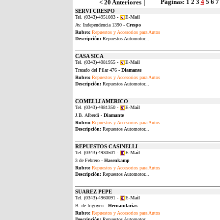
|
Páginas:
1
2
3
4
5
6
7
< 20 Anteriores
SERVI CRESPO
Tel. (0343)-4951083
-
E-Mail
Av. Independencia 1390 -
Crespo
Rubro:
Repuestos y Accesorios para Autos
Descripción:
Repuestos Automotor...
CASA SICA
Tel. (0343)-4981955
-
E-Mail
Tratado del Pilar 476 -
Diamante
Rubro:
Repuestos y Accesorios para Autos
Descripción:
Repuestos Automotor...
COMELLI AMERICO
Tel. (0343)-4981350
-
E-Mail
J.B. Alberdi -
Diamante
Rubro:
Repuestos y Accesorios para Autos
Descripción:
Repuestos Automotor...
REPUESTOS CASINELLI
Tel. (0343)-4930501
-
E-Mail
3 de Febrero -
Hasenkamp
Rubro:
Repuestos y Accesorios para Autos
Descripción:
Repuestos Automotor...
SUAREZ PEPE
Tel. (0343)-4960091
-
E-Mail
B. de Irigoyen -
Hernandarias
Rubro:
Repuestos y Accesorios para Autos
Descripción:
Repuestos Automotor...