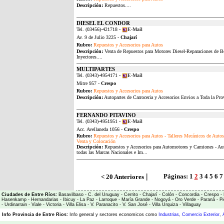
Descripción:
Repuestos....
DIESEL EL CONDOR
Tel. (03456)-421718
-
E-Mail
Av. 9 de Julio 3225 -
Chajarí
Rubro:
Repuestos y Accesorios para Autos
Descripción:
Venta de Repuestos para Motores Diesel-Reparaciones de 
Inyectores....
MULTIPARTES
Tel. (0343)-4954171
-
E-Mail
Mitre 957 -
Crespo
Rubro:
Repuestos y Accesorios para Autos
Descripción:
Autopartes de Carroceria y Accesorios Envios a Toda la Prov
FERNANDO PITAVINO
Tel. (0343)-4951951
-
E-Mail
Acc. Avellaneda 1056 -
Crespo
Rubro:
Repuestos y Accesorios para Autos - Talleres Mecánicos de Autos 
Venta y Colocación
Descripción:
Repuestos y Accesorios para Automotores y Camiones - Aut
todas las Marcas Nacionales e Im...
|
Páginas:
1
2
3
4
5
6
7
< 20 Anteriores
Ciudades de Entre Ríos:
Basavilbaso
-
C. del Uruguay
-
Cerrito
-
Chajarí
-
Colón
-
Concordia
-
Crespo
-
Hasenkamp
-
Hernandarias
-
Ibicuy
-
La Paz
-
Larroque
-
María Grande
-
Nogoyá
-
Oro Verde
-
Paraná
-
Pi
-
Urdinarrain
-
Viale
-
Victoria
-
Villa Elisa
-
V. Paranacito
-
V. San José
-
Villa Urquiza
-
Villaguay
Info Provincia de Entre Rios:
Info general y sectores economicos como
Industrias
,
Comercio Exterior
,