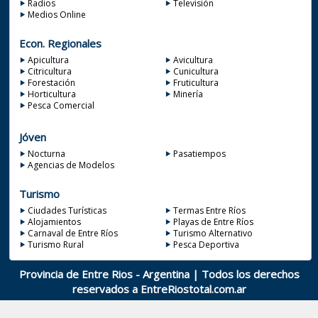
Radios
Televisión
Medios Online
Econ. Regionales
Apicultura
Avicultura
Citricultura
Cunicultura
Forestación
Fruticultura
Horticultura
Minería
Pesca Comercial
Jóven
Nocturna
Pasatiempos
Agencias de Modelos
Turismo
Ciudades Turísticas
Termas Entre Ríos
Alojamientos
Playas de Entre Ríos
Carnaval de Entre Ríos
Turismo Alternativo
Turismo Rural
Pesca Deportiva
Provincia de Entre Rios - Argentina | Todos los derechos
reservados a
EntreRiostotal.com.ar