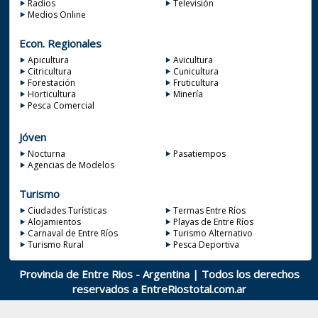
Radios
Televisión
Medios Online
Econ. Regionales
Apicultura
Avicultura
Citricultura
Cunicultura
Forestación
Fruticultura
Horticultura
Minería
Pesca Comercial
Jóven
Nocturna
Pasatiempos
Agencias de Modelos
Turismo
Ciudades Turísticas
Termas Entre Ríos
Alojamientos
Playas de Entre Ríos
Carnaval de Entre Ríos
Turismo Alternativo
Turismo Rural
Pesca Deportiva
Provincia de Entre Rios - Argentina | Todos los derechos
reservados a
EntreRiostotal.com.ar