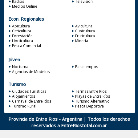
Radios
Televisión
Medios Online
Econ. Regionales
Apicultura
Avicultura
Citricultura
Cunicultura
Forestación
Fruticultura
Horticultura
Minería
Pesca Comercial
Jóven
Nocturna
Pasatiempos
Agencias de Modelos
Turismo
Ciudades Turísticas
Termas Entre Ríos
Alojamientos
Playas de Entre Ríos
Carnaval de Entre Ríos
Turismo Alternativo
Turismo Rural
Pesca Deportiva
Provincia de Entre Rios - Argentina | Todos los derechos
reservados a
EntreRiostotal.com.ar