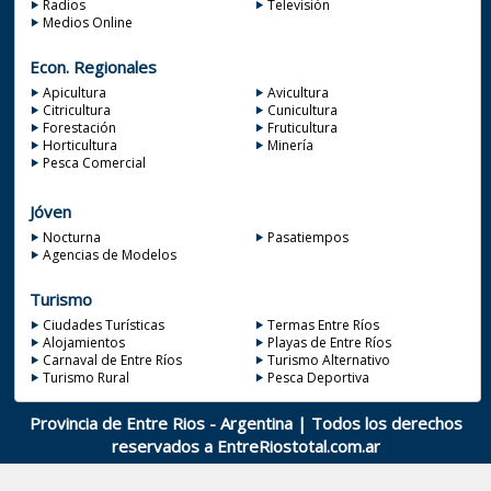
Radios
Televisión
Medios Online
Econ. Regionales
Apicultura
Avicultura
Citricultura
Cunicultura
Forestación
Fruticultura
Horticultura
Minería
Pesca Comercial
Jóven
Nocturna
Pasatiempos
Agencias de Modelos
Turismo
Ciudades Turísticas
Termas Entre Ríos
Alojamientos
Playas de Entre Ríos
Carnaval de Entre Ríos
Turismo Alternativo
Turismo Rural
Pesca Deportiva
Provincia de Entre Rios - Argentina | Todos los derechos
reservados a
EntreRiostotal.com.ar