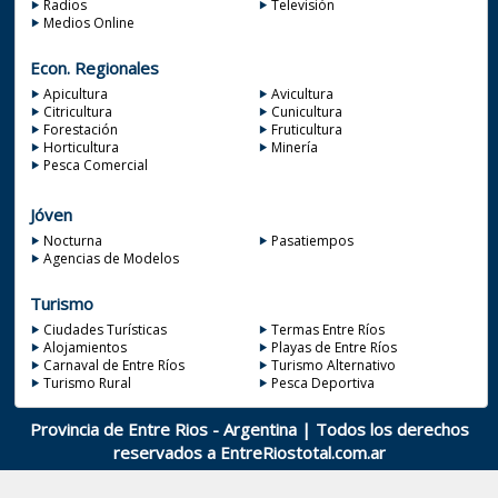
Radios
Televisión
Medios Online
Econ. Regionales
Apicultura
Avicultura
Citricultura
Cunicultura
Forestación
Fruticultura
Horticultura
Minería
Pesca Comercial
Jóven
Nocturna
Pasatiempos
Agencias de Modelos
Turismo
Ciudades Turísticas
Termas Entre Ríos
Alojamientos
Playas de Entre Ríos
Carnaval de Entre Ríos
Turismo Alternativo
Turismo Rural
Pesca Deportiva
Provincia de Entre Rios - Argentina | Todos los derechos
reservados a
EntreRiostotal.com.ar