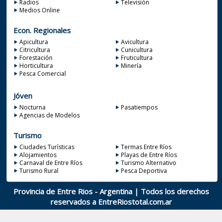
Radios
Televisión
Medios Online
Econ. Regionales
Apicultura
Avicultura
Citricultura
Cunicultura
Forestación
Fruticultura
Horticultura
Minería
Pesca Comercial
Jóven
Nocturna
Pasatiempos
Agencias de Modelos
Turismo
Ciudades Turísticas
Termas Entre Ríos
Alojamientos
Playas de Entre Ríos
Carnaval de Entre Ríos
Turismo Alternativo
Turismo Rural
Pesca Deportiva
Provincia de Entre Rios - Argentina | Todos los derechos
reservados a
EntreRiostotal.com.ar