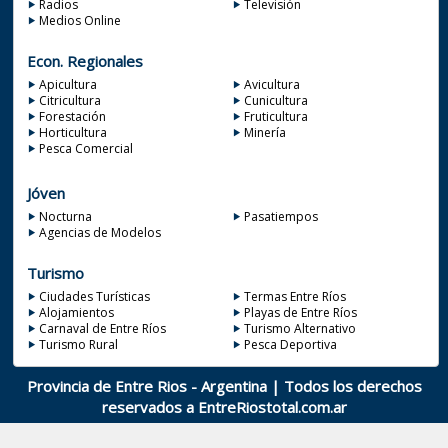
Radios
Televisión
Medios Online
Econ. Regionales
Apicultura
Avicultura
Citricultura
Cunicultura
Forestación
Fruticultura
Horticultura
Minería
Pesca Comercial
Jóven
Nocturna
Pasatiempos
Agencias de Modelos
Turismo
Ciudades Turísticas
Termas Entre Ríos
Alojamientos
Playas de Entre Ríos
Carnaval de Entre Ríos
Turismo Alternativo
Turismo Rural
Pesca Deportiva
Provincia de Entre Rios - Argentina | Todos los derechos
reservados a
EntreRiostotal.com.ar