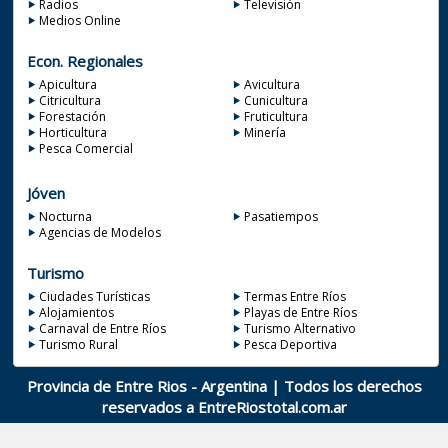
Radios
Televisión
Medios Online
Econ. Regionales
Apicultura
Avicultura
Citricultura
Cunicultura
Forestación
Fruticultura
Horticultura
Minería
Pesca Comercial
Jóven
Nocturna
Pasatiempos
Agencias de Modelos
Turismo
Ciudades Turísticas
Termas Entre Ríos
Alojamientos
Playas de Entre Ríos
Carnaval de Entre Ríos
Turismo Alternativo
Turismo Rural
Pesca Deportiva
Provincia de Entre Rios - Argentina | Todos los derechos
reservados a
EntreRiostotal.com.ar