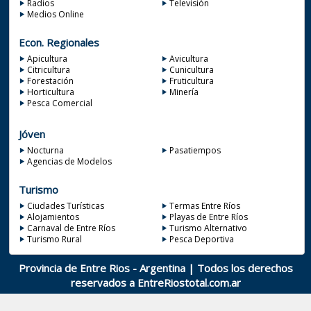
Radios
Televisión
Medios Online
Econ. Regionales
Apicultura
Avicultura
Citricultura
Cunicultura
Forestación
Fruticultura
Horticultura
Minería
Pesca Comercial
Jóven
Nocturna
Pasatiempos
Agencias de Modelos
Turismo
Ciudades Turísticas
Termas Entre Ríos
Alojamientos
Playas de Entre Ríos
Carnaval de Entre Ríos
Turismo Alternativo
Turismo Rural
Pesca Deportiva
Provincia de Entre Rios - Argentina | Todos los derechos
reservados a
EntreRiostotal.com.ar