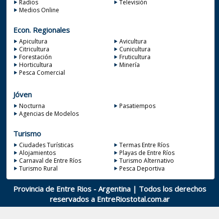
Radios
Televisión
Medios Online
Econ. Regionales
Apicultura
Avicultura
Citricultura
Cunicultura
Forestación
Fruticultura
Horticultura
Minería
Pesca Comercial
Jóven
Nocturna
Pasatiempos
Agencias de Modelos
Turismo
Ciudades Turísticas
Termas Entre Ríos
Alojamientos
Playas de Entre Ríos
Carnaval de Entre Ríos
Turismo Alternativo
Turismo Rural
Pesca Deportiva
Provincia de Entre Rios - Argentina | Todos los derechos
reservados a
EntreRiostotal.com.ar