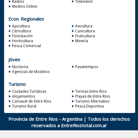
Radios
Televisión
Medios Online
Econ. Regionales
Apicultura
Avicultura
Citricultura
Cunicultura
Forestación
Fruticultura
Horticultura
Minería
Pesca Comercial
Jóven
Nocturna
Pasatiempos
Agencias de Modelos
Turismo
Ciudades Turísticas
Termas Entre Ríos
Alojamientos
Playas de Entre Ríos
Carnaval de Entre Ríos
Turismo Alternativo
Turismo Rural
Pesca Deportiva
Provincia de Entre Rios - Argentina | Todos los derechos
reservados a
EntreRiostotal.com.ar