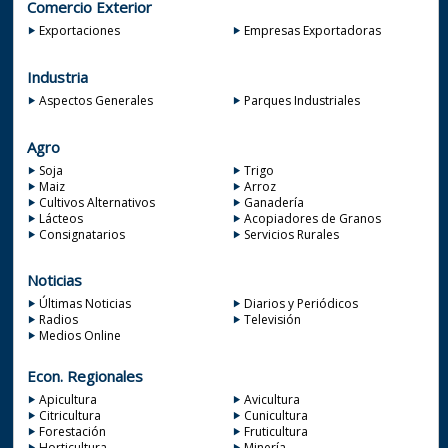
Comercio Exterior
Exportaciones
Empresas Exportadoras
Industria
Aspectos Generales
Parques Industriales
Agro
Soja
Trigo
Maiz
Arroz
Cultivos Alternativos
Ganadería
Lácteos
Acopiadores de Granos
Consignatarios
Servicios Rurales
Noticias
Últimas Noticias
Diarios y Periódicos
Radios
Televisión
Medios Online
Econ. Regionales
Apicultura
Avicultura
Citricultura
Cunicultura
Forestación
Fruticultura
Horticultura
Minería