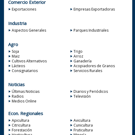
Comercio Exterior
Exportaciones
Empresas Exportadoras
Industria
Aspectos Generales
Parques Industriales
Agro
Soja
Trigo
Maiz
Arroz
Cultivos Alternativos
Ganadería
Lácteos
Acopiadores de Granos
Consignatarios
Servicios Rurales
Noticias
Últimas Noticias
Diarios y Periódicos
Radios
Televisión
Medios Online
Econ. Regionales
Apicultura
Avicultura
Citricultura
Cunicultura
Forestación
Fruticultura
Horticultura
Minería