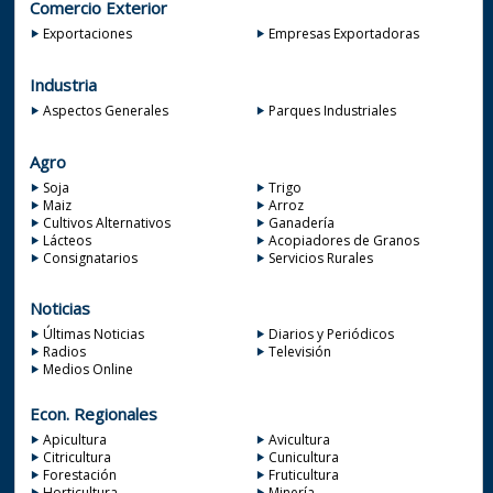
Comercio Exterior
Exportaciones
Empresas Exportadoras
Industria
Aspectos Generales
Parques Industriales
Agro
Soja
Trigo
Maiz
Arroz
Cultivos Alternativos
Ganadería
Lácteos
Acopiadores de Granos
Consignatarios
Servicios Rurales
Noticias
Últimas Noticias
Diarios y Periódicos
Radios
Televisión
Medios Online
Econ. Regionales
Apicultura
Avicultura
Citricultura
Cunicultura
Forestación
Fruticultura
Horticultura
Minería