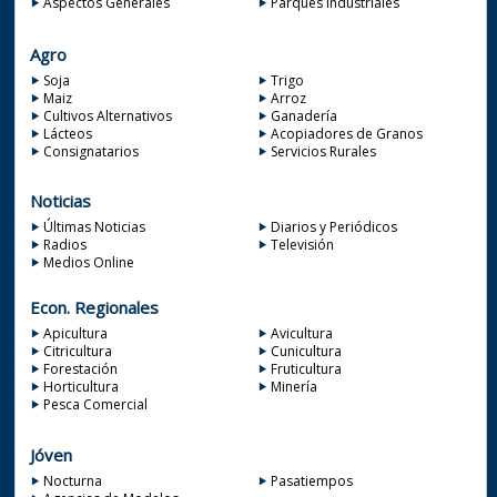
Aspectos Generales
Parques Industriales
Agro
Soja
Trigo
Maiz
Arroz
Cultivos Alternativos
Ganadería
Lácteos
Acopiadores de Granos
Consignatarios
Servicios Rurales
Noticias
Últimas Noticias
Diarios y Periódicos
Radios
Televisión
Medios Online
Econ. Regionales
Apicultura
Avicultura
Citricultura
Cunicultura
Forestación
Fruticultura
Horticultura
Minería
Pesca Comercial
Jóven
Nocturna
Pasatiempos