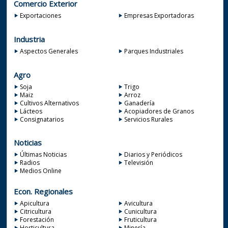
Comercio Exterior
Exportaciones
Empresas Exportadoras
Industria
Aspectos Generales
Parques Industriales
Agro
Soja
Trigo
Maiz
Arroz
Cultivos Alternativos
Ganadería
Lácteos
Acopiadores de Granos
Consignatarios
Servicios Rurales
Noticias
Últimas Noticias
Diarios y Periódicos
Radios
Televisión
Medios Online
Econ. Regionales
Apicultura
Avicultura
Citricultura
Cunicultura
Forestación
Fruticultura
Horticultura
Minería