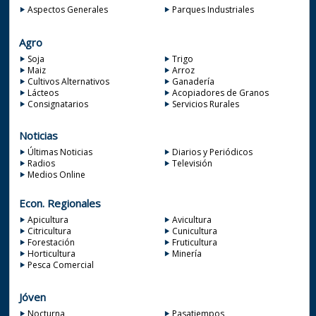
Aspectos Generales
Parques Industriales
Agro
Soja
Trigo
Maiz
Arroz
Cultivos Alternativos
Ganadería
Lácteos
Acopiadores de Granos
Consignatarios
Servicios Rurales
Noticias
Últimas Noticias
Diarios y Periódicos
Radios
Televisión
Medios Online
Econ. Regionales
Apicultura
Avicultura
Citricultura
Cunicultura
Forestación
Fruticultura
Horticultura
Minería
Pesca Comercial
Jóven
Nocturna
Pasatiempos