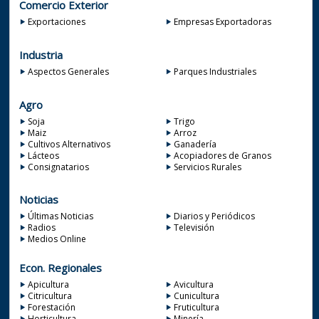
Comercio Exterior
Exportaciones
Empresas Exportadoras
Industria
Aspectos Generales
Parques Industriales
Agro
Soja
Trigo
Maiz
Arroz
Cultivos Alternativos
Ganadería
Lácteos
Acopiadores de Granos
Consignatarios
Servicios Rurales
Noticias
Últimas Noticias
Diarios y Periódicos
Radios
Televisión
Medios Online
Econ. Regionales
Apicultura
Avicultura
Citricultura
Cunicultura
Forestación
Fruticultura
Horticultura
Minería