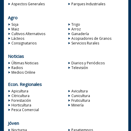
Aspectos Generales
Parques Industriales
Agro
Soja
Trigo
Maiz
Arroz
Cultivos Alternativos
Ganadería
Lácteos
Acopiadores de Granos
Consignatarios
Servicios Rurales
Noticias
Últimas Noticias
Diarios y Periódicos
Radios
Televisión
Medios Online
Econ. Regionales
Apicultura
Avicultura
Citricultura
Cunicultura
Forestación
Fruticultura
Horticultura
Minería
Pesca Comercial
Jóven
Nocturna
Pasatiempos