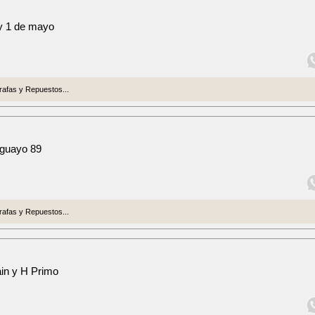
 y 1 de mayo
afas y Repuestos...
uguayo 89
afas y Repuestos...
ain y H Primo