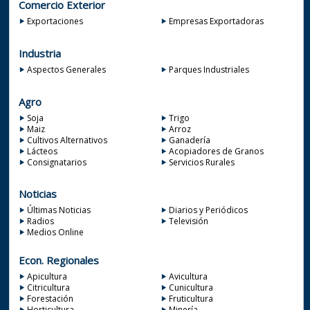
Comercio Exterior
Exportaciones
Empresas Exportadoras
Industria
Aspectos Generales
Parques Industriales
Agro
Soja
Trigo
Maiz
Arroz
Cultivos Alternativos
Ganadería
Lácteos
Acopiadores de Granos
Consignatarios
Servicios Rurales
Noticias
Últimas Noticias
Diarios y Periódicos
Radios
Televisión
Medios Online
Econ. Regionales
Apicultura
Avicultura
Citricultura
Cunicultura
Forestación
Fruticultura
Horticultura
Minería