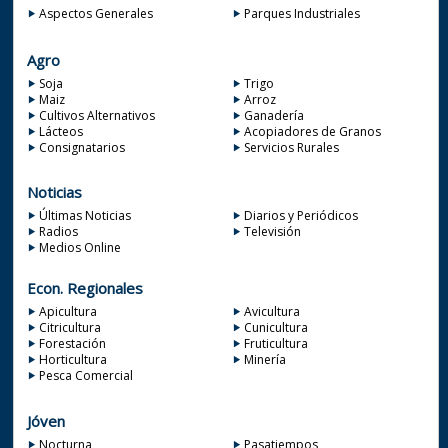
Aspectos Generales
Parques Industriales
Agro
Soja
Trigo
Maiz
Arroz
Cultivos Alternativos
Ganadería
Lácteos
Acopiadores de Granos
Consignatarios
Servicios Rurales
Noticias
Últimas Noticias
Diarios y Periódicos
Radios
Televisión
Medios Online
Econ. Regionales
Apicultura
Avicultura
Citricultura
Cunicultura
Forestación
Fruticultura
Horticultura
Minería
Pesca Comercial
Jóven
Nocturna
Pasatiempos