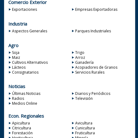
Comercio Exterior
Exportaciones
Empresas Exportadoras
Industria
Aspectos Generales
Parques Industriales
Agro
Soja
Trigo
Maiz
Arroz
Cultivos Alternativos
Ganadería
Lácteos
Acopiadores de Granos
Consignatarios
Servicios Rurales
Noticias
Últimas Noticias
Diarios y Periódicos
Radios
Televisión
Medios Online
Econ. Regionales
Apicultura
Avicultura
Citricultura
Cunicultura
Forestación
Fruticultura
Horticultura
Minería